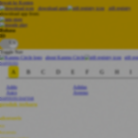
lewati ke Konten
download apps
gift registry
download app from:
Bahasa
ID
Toggle Nav
about Kanmo Circle
gift re
SAPITOTO
A
B
C
D
E
F
G
H
I
Addo
Adidas
Asics
Aveeno
SAPITOTO DAFTAR
produk terbaru
aksesoris
tas
kacamata