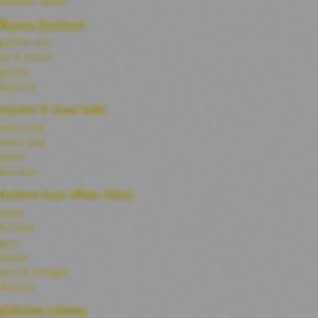
aksesoris rambut
Raven Institute
pakaian tidur
set & terusan
piyama
bodysuits
sepatu & kaus kaki
sepatu bayi
sepatu anak
sandal
kaus kaki
fashion bayi (0bln-3thn)
atasan
bawahan
gaun
setelan
jaket & kardigan
aksesoris
pakaian renang