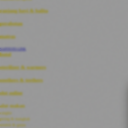
ranjang bayi & balita
perabotan
matras
SAPITOTO LINK
botol
sterilizer & warmers
soothers & teethers
slot online
alat makan
cangkir
piring & mangkuk
sendok & garpu