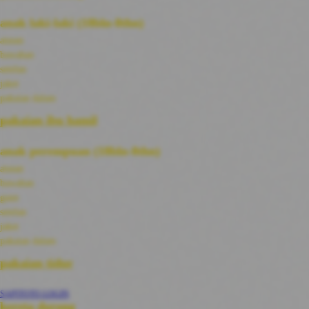
anak laki-laki (18bln-8thn)
atasan
bawahan
setelan
jaket
pakaian dalam
pakaian ibu hamil
anak perempuan (18bln-8thn)
atasan
bawahan
gaun
setelan
jaket
pakaian dalam
pakaian tidur
SAPITOTO LOGIN
kereta dorong