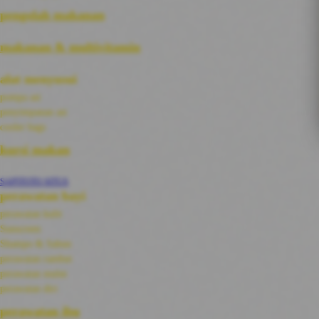
pengolah makanan
makanan & multivitamin
alat menyusui
pompa asi
penyimpanan asi
cooler bags
kursi makan
SAPITOTO SITUS
perawatan bayi
perawatan kulit
Sunscreen
Shampo & Sabun
perawatan rambut
perawatan mulut
perawatan diri
perawatan ibu