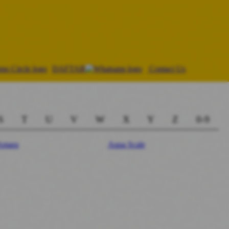
DAFTAR
Contact Us
S
T
U
V
W
X
Y
Z
0-9
Amara
Aqua Scale