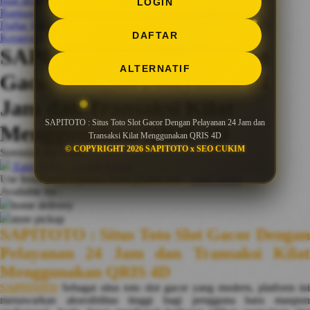
buat akun
LOGIN
59S
Bantuan
Daftar Keinginan
DAFTAR
Keranjang Saya
SAPITOTO : Situs Toto Slot
ALTERNATIF
Gacor Dengan Pelayanan 24
Jam dan Transaksi Kilat
SAPITOTO : Situs Toto Slot Gacor Dengan Pelayanan 24 Jam dan
Menggunakan QRIS 4D
Transaksi Kilat Menggunakan QRIS 4D
© COPYRIGHT 2026 SAPITOTO x SEO CUKIM
Serendah
Rp 5.000
Earn
5.000
-
50.000
Bonus
Use Installment Options from
.
togel online
Available for :
home delivery
store pickup
SAPITOTO : Situs Toto Slot Gacor Dengan
Pelayanan 24 Jam dan Transaksi Kilat
Menggunakan QRIS 4D
SAPITOTO
Sebagai situs toto slot gacor yang modern, platform ini
menawarkan aksesibilitas tinggi bagi pengguna baru maupun