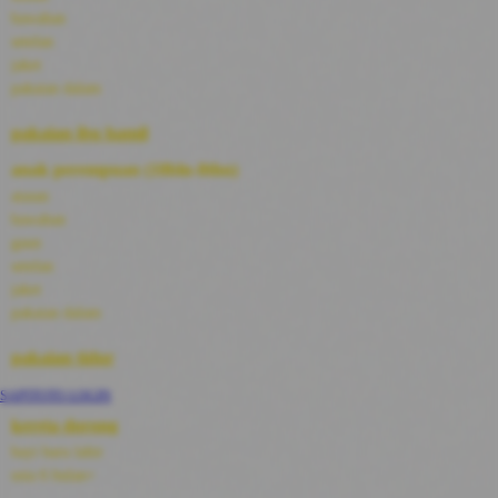
Ergobaby
bawahan
Expert Care
setelan
Ezyroller
jaket
F
Felt So Sweet
pakaian dalam
Fisher Price
Flipper
pakaian ibu hamil
Friends Of Sally
G
anak perempuan (18bln-8thn)
Gb
atasan
Geko
bawahan
Graco
gaun
Gund
setelan
H
Habbie
jaket
Haenim
pakaian dalam
Happy Horse
Happy Tummy
pakaian tidur
Hauck
Havaianas
SAPITOTO LOGIN
Hegen
kereta dorong
Hot Wheels
Hybrid
bayi baru lahir
I
usia 6 bulan+
Inlacta DHA