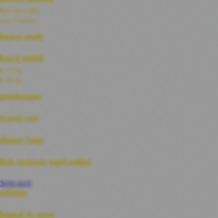
bayi baru lahir
usia 6 bulan+
koper anak
kursi mobil
0-13 Kg
0-36 Kg
gendongan
travel cots
diaper bags
link terbaru togel online
TOTO SLOT
selimut
bantal & sprei