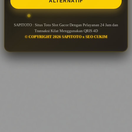
ALTERNATIF
SAPITOTO : Situs Toto Slot Gacor Dengan Pelayanan 24 Jam dan
Transaksi Kilat Menggunakan QRIS 4D
© COPYRIGHT 2026 SAPITOTO x SEO CUKIM