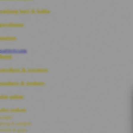
ranjang bayi & balita
perabotan
matras
SAPITOTO LINK
botol
sterilizer & warmers
soothers & teethers
slot online
alat makan
cangkir
piring & mangkuk
sendok & garpu