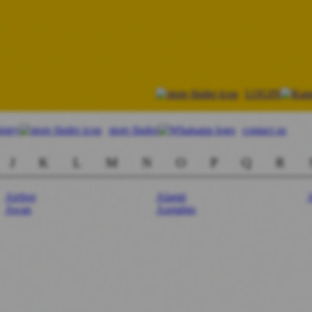
LOGIN
gistry
store finder
contact us
J
K
L
M
N
O
P
Q
R
Airfree
Alamii
Awan
Azetabio