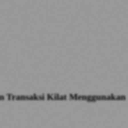
n Transaksi Kilat Menggunakan