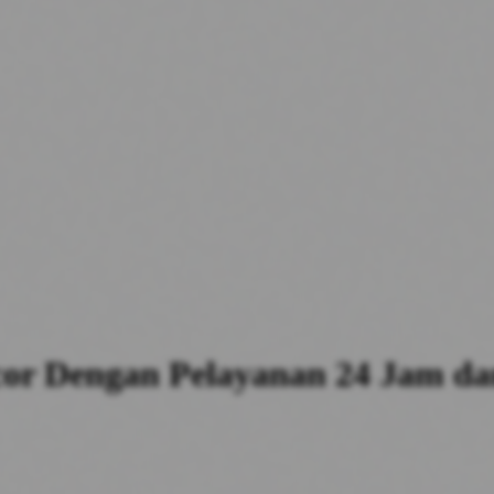
cor Dengan Pelayanan 24 Jam da