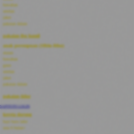
Ergobaby
bawahan
Expert Care
setelan
Ezyroller
jaket
F
Felt So Sweet
pakaian dalam
Fisher Price
Flipper
pakaian ibu hamil
Friends Of Sally
G
anak perempuan (18bln-8thn)
Gb
atasan
Geko
bawahan
Graco
gaun
Gund
setelan
H
Habbie
jaket
Haenim
pakaian dalam
Happy Horse
Happy Tummy
pakaian tidur
Hauck
Havaianas
SAPITOTO LOGIN
Hegen
kereta dorong
Hot Wheels
Hybrid
bayi baru lahir
I
usia 6 bulan+
Inlacta DHA