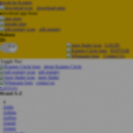
lewati ke Konten
download apps
download app from:
gift registry
Bahasa
ID
LOGIN
DAFTAR
Contact Us
Toggle Nav
about Kanmo Circle
gift registry
store finder
contact us
SAPITOTO
Brand A-Z
A
Addo
Adidas
Airfree
Alamii
Amara