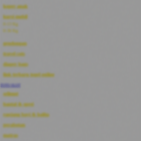
Interlac
koper anak
Ivenet
J
kursi mobil
Jack N Jill
0-13 Kg
Joie
Joolz
0-36 Kg
Jujube
K
gendongan
Kiddycuts
Kumon
travel cots
L
diaper bags
Leapfrog
Leclerc
link terbaru togel online
Lee Vierra
toto
TOTO SLOT
Little Bird Told Me
Little Miss Janis
selimut
London Taxi
bantal & sprei
Love To Dream
M
ranjang bayi & balita
Magformers
Mama's Choice
perabotan
Mamas&Papas
Mamaway
matras
Maxi Cosi