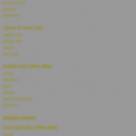
Bruder
set & terusan
Brush Baby
piyama
Buds Organics
bodysuits
Bugaboo
Buggygear
sepatu & kaus kaki
Bumkins
C
sepatu bayi
Cetaphil
sepatu anak
Chicco
sandal
Childlife
kaus kaki
Clevamama
Cocolatte
fashion bayi (0bln-3thn)
Cottonseeds
Cozy N Safe
atasan
Crane
bawahan
Cybex
gaun
D
setelan
Dae Organics
jaket & kardigan
Docare
Doona
aksesoris
Down To Earth
Drew
pakaian renang
Dr. Brown's
anak laki-laki (18bln-8thn)
E
ELC
atasan