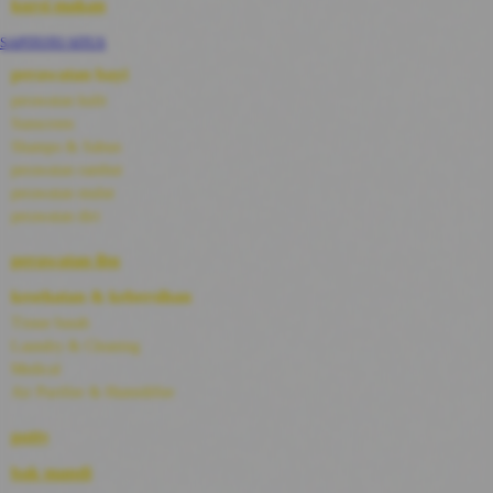
kursi makan
Playgro
Poled Global
SAPITOTO SITUS
Ponycycle
Puma
perawatan bayi
Pureats
perawatan kulit
Q
Sunscreen
QV Baby
Shampo & Sabun
R
perawatan rambut
Real Shades
Red Castle
perawatan mulut
Ribbon Madness
perawatan diri
S
togel online
perawatan ibu
Silver Cross
Simply Idea
kesehatan & kebersihan
Skip Hop
Tissue basah
Spectra
Laundry & Cleaning
Squishmallows
Starbooks
Medical
Stick-O
Air Purifier & Humidifier
Stokke
Sudocrem
potty
Sumimo
Sunnylife
bak mandi
bandar togel online