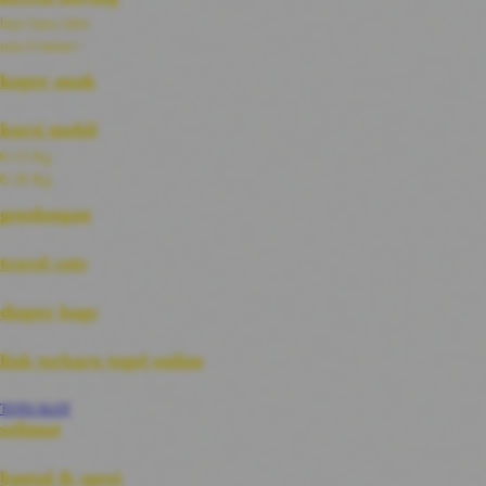
bayi baru lahir
usia 6 bulan+
koper anak
kursi mobil
0-13 Kg
0-36 Kg
gendongan
travel cots
diaper bags
link terbaru togel online
TOTO SLOT
selimut
bantal & sprei