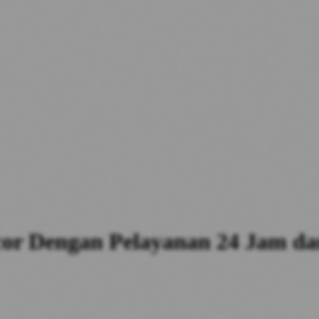
cor Dengan Pelayanan 24 Jam da