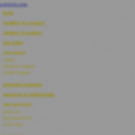
Megabloks
SAPITOTO LINK
toto togel
botol
MiDeer
Mimi & Lula
sterilizer & warmers
Mini Monkey
Moby
soothers & teethers
Momami
Mothercare
slot online
Mustela
My Buddy Tag
alat makan
My K
cangkir
N
piring & mangkuk
Naif
sendok & garpu
Nike
Nordic Natural
Nuby
pengolah makanan
Nuna
makanan & multivitamin
O
Oh Ma Grain
alat menyusui
Okiedog
pompa asi
P
Peachy
penyimpanan asi
Phil & Ted's
cooler bags
Philips Avent
Pigeon