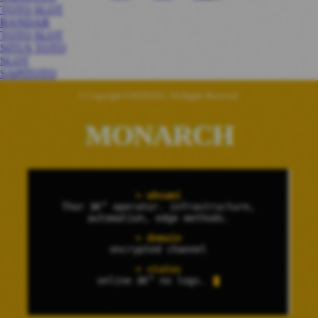
TOTO SLOT
BANDAR
TOTO SLOT
SITUS TOTO
SLOT
SAPITOTO
© Copyright SAPITOTO. All Rights Reserved.
MONARCH
> whoami
Thor â€” operator. infrastructure,
automation, edge methods.
> domain
encrypted channel
> status
online â€” no logs.