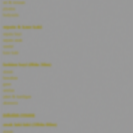
Bruder
set & terusan
Brush Baby
piyama
Buds Organics
bodysuits
Bugaboo
Buggygear
sepatu & kaus kaki
Bumkins
C
sepatu bayi
Cetaphil
sepatu anak
Chicco
sandal
Childlife
kaus kaki
Clevamama
Cocolatte
fashion bayi (0bln-3thn)
Cottonseeds
Cozy N Safe
atasan
Crane
bawahan
Cybex
gaun
D
setelan
Dae Organics
jaket & kardigan
Docare
Doona
aksesoris
Down To Earth
Drew
pakaian renang
Dr. Brown's
anak laki-laki (18bln-8thn)
E
ELC
atasan