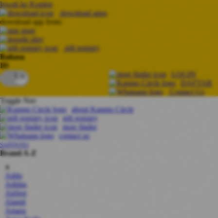
lewati ke Konten
download apps
download app from:
gift registry
Bahasa
ID
LOGIN
DAFTAR
Contact Us
Toggle Nav
about Kanmo Circle
gift registry
store finder
contact us
SAPITOTO
Brand A-Z
A
Addo
Adidas
Airfree
Alamii
Amara