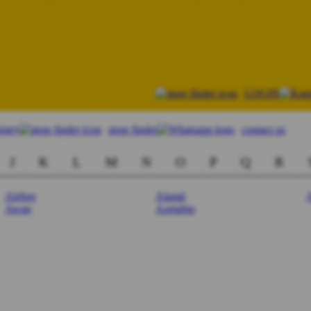
LOGIN
gistry
store finder
contact us
J
K
L
M
N
O
P
Q
R
Airfree
Alamii
Awan
Azetabio