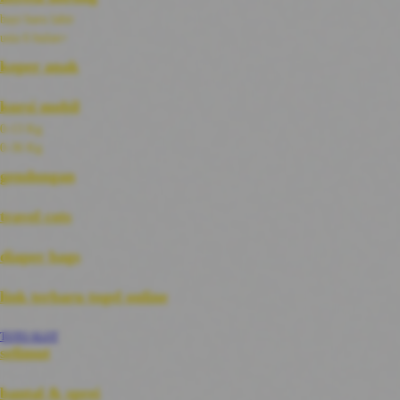
bayi baru lahir
usia 6 bulan+
koper anak
kursi mobil
0-13 Kg
0-36 Kg
gendongan
travel cots
diaper bags
link terbaru togel online
TOTO SLOT
selimut
bantal & sprei