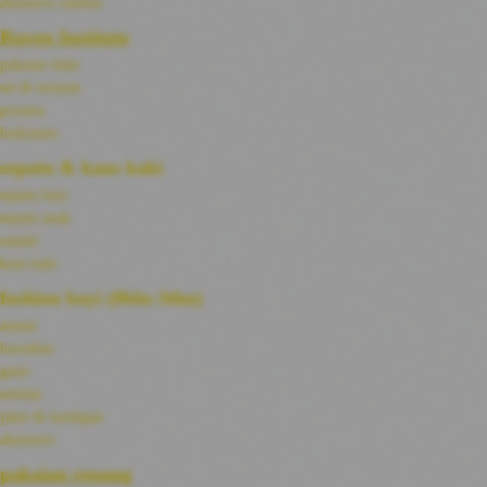
aksesoris rambut
Raven Institute
pakaian tidur
set & terusan
piyama
bodysuits
sepatu & kaus kaki
sepatu bayi
sepatu anak
sandal
kaus kaki
fashion bayi (0bln-3thn)
atasan
bawahan
gaun
setelan
jaket & kardigan
aksesoris
pakaian renang