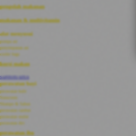
pengolah makanan
makanan & multivitamin
alat menyusui
pompa asi
penyimpanan asi
cooler bags
kursi makan
SAPITOTO SITUS
perawatan bayi
perawatan kulit
Sunscreen
Shampo & Sabun
perawatan rambut
perawatan mulut
perawatan diri
perawatan ibu