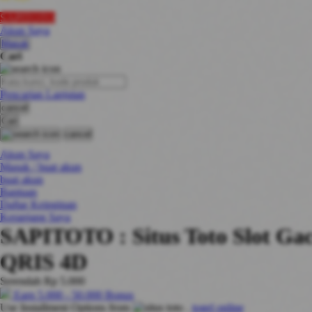
SAPITOTO
Akun Saya
Masuk
Cari
Pencarian Lanjutan
cancel
Cari
cancel
Akun Saya
Masuk / buat akun
buat akun
Bantuan
Daftar Keinginan
Keranjang Saya
SAPITOTO : Situs Toto Slot Ga
QRIS 4D
Serendah
Rp 5.000
Earn
5.000
-
50.000
Bonus
Use Installment Options from
.
togel online