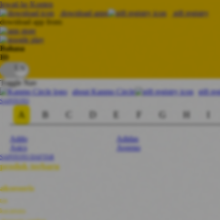
lewati ke Konten
download apps
gift registry
download app from:
Bahasa
ID
Toggle Nav
about Kanmo Circle
gift re
SAPITOTO
A
B
C
D
E
F
G
H
I
Addo
Adidas
Asics
Aveeno
SAPITOTO DAFTAR
produk terbaru
aksesoris
tas
kacamata