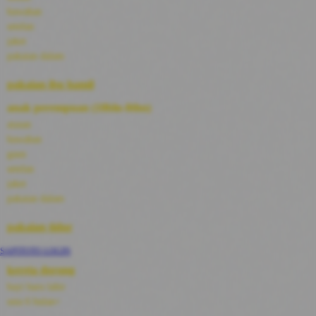
Ergobaby
bawahan
Expert Care
setelan
Ezyroller
jaket
F
Felt So Sweet
pakaian dalam
Fisher Price
Flipper
pakaian ibu hamil
Friends Of Sally
G
anak perempuan (18bln-8thn)
Gb
atasan
Geko
bawahan
Graco
gaun
Gund
setelan
H
Habbie
jaket
Haenim
pakaian dalam
Happy Horse
Happy Tummy
pakaian tidur
Hauck
Havaianas
SAPITOTO LOGIN
Hegen
kereta dorong
Hot Wheels
Hybrid
bayi baru lahir
I
usia 6 bulan+
Inlacta DHA