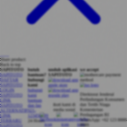
Share product:
Back to top
SAPITOTO
butuh
unduh aplikasi
we accept
SAPITOTO
bantuan?
SAPITOTO
DAFTAR
hubungi
SAPITOTO
kami
LOGIN
hubungi
Direktorat Jenderal
SAPITOTO
kami
Perlindungan Konsumen
LINK
bantuan
ikuti kami di
dan Tertib Niaga
SAPITOTO
dan faq
media sosial
Kementerian
ALTERNATIF
021-
Perdagangan RI
LINK
123456789
WhatsApp: +62 123 8888
TERBARU
24 Hours
8989
SAPITOTO