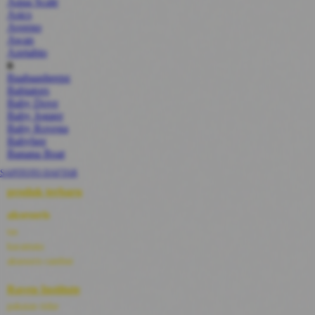
Aqua Scale
Asics
Aveeno
Awan
Azetabio
B
Baabaasheepz
Babiators
Baby Dove
Baby Jogger
Baby Rovega
Babybee
Banana Boat
Banz
SAPITOTO DAFTAR
Barbie
Beaba
produk terbaru
Beauty Barn
aksesoris
Bio Oil
Biolane
tas
Bite Fighters
kacamata
Bizzi Growin
aksesoris rambut
Blackmores
Blooming Marvellous
Raven Institute
Bonnels
Bravado
pakaian tidur