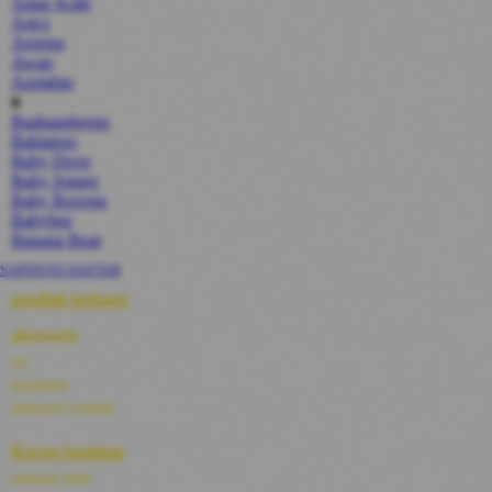
Aqua Scale
Asics
Aveeno
Awan
Azetabio
B
Baabaasheepz
Babiators
Baby Dove
Baby Jogger
Baby Rovega
Babybee
Banana Boat
Banz
SAPITOTO DAFTAR
Barbie
Beaba
produk terbaru
Beauty Barn
aksesoris
Bio Oil
Biolane
tas
Bite Fighters
kacamata
Bizzi Growin
aksesoris rambut
Blackmores
Blooming Marvellous
Raven Institute
Bonnels
Bravado
pakaian tidur