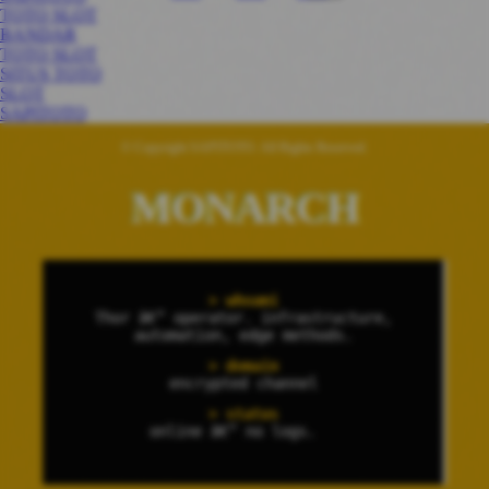
TOTO SLOT
BANDAR
TOTO SLOT
SITUS TOTO
SLOT
SAPITOTO
© Copyright SAPITOTO. All Rights Reserved.
MONARCH
> whoami
Thor â€” operator. infrastructure,
automation, edge methods.
> domain
encrypted channel
> status
online â€” no logs.