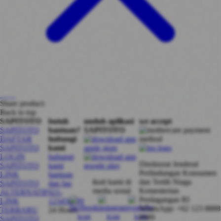
Share product:
Back to top
SAPITOTO
butuh
unduh aplikasi
we accept
SAPITOTO
bantuan?
SAPITOTO
DAFTAR
hubungi
SAPITOTO
kami
LOGIN
hubungi
Direktorat Jenderal
SAPITOTO
kami
Perlindungan Konsumen
LINK
bantuan
ikuti kami di
dan Tertib Niaga
SAPITOTO
dan faq
media sosial
Kementerian
ALTERNATIF
021-
Perdagangan RI
LINK
123456789
WhatsApp: +62 123 8888
TERBARU
24 Hours
8989
SAPITOTO