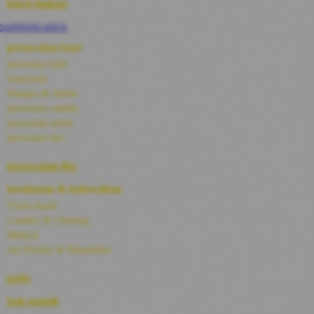
kursi makan
Playgro
Poled Global
SAPITOTO SITUS
Ponycycle
Puma
perawatan bayi
Pureats
perawatan kulit
Q
Sunscreen
QV Baby
Shampo & Sabun
R
perawatan rambut
Real Shades
Red Castle
perawatan mulut
Ribbon Madness
perawatan diri
S
togel online
perawatan ibu
Silver Cross
Simply Idea
kesehatan & kebersihan
Skip Hop
Tissue basah
Spectra
Laundry & Cleaning
Squishmallows
Starbooks
Medical
Stick-O
Air Purifier & Humidifier
Stokke
Sudocrem
potty
Sumimo
Sunnylife
bak mandi
bandar togel online