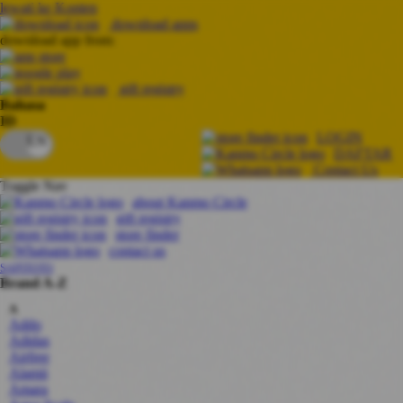
lewati ke Konten
download apps
download app from:
gift registry
Bahasa
ID
LOGIN
DAFTAR
Contact Us
Toggle Nav
about Kanmo Circle
gift registry
store finder
contact us
SAPITOTO
Brand A-Z
A
Addo
Adidas
Airfree
Alamii
Amara