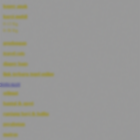
Interlac
koper anak
Ivenet
J
kursi mobil
Jack N Jill
0-13 Kg
Joie
Joolz
0-36 Kg
Jujube
K
gendongan
Kiddycuts
Kumon
travel cots
L
diaper bags
Leapfrog
Leclerc
link terbaru togel online
Lee Vierra
toto
TOTO SLOT
Little Bird Told Me
Little Miss Janis
selimut
London Taxi
bantal & sprei
Love To Dream
M
ranjang bayi & balita
Magformers
Mama's Choice
perabotan
Mamas&Papas
Mamaway
matras
Maxi Cosi