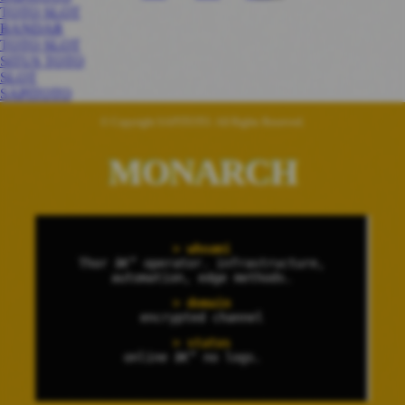
TOTO SLOT
BANDAR
TOTO SLOT
SITUS TOTO
SLOT
SAPITOTO
© Copyright SAPITOTO. All Rights Reserved.
MONARCH
> whoami
Thor â€” operator. infrastructure,
automation, edge methods.
> domain
encrypted channel
> status
online â€” no logs.