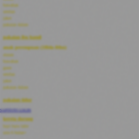
Ergobaby
bawahan
Expert Care
setelan
Ezyroller
jaket
F
Felt So Sweet
pakaian dalam
Fisher Price
Flipper
pakaian ibu hamil
Friends Of Sally
G
anak perempuan (18bln-8thn)
Gb
atasan
Geko
bawahan
Graco
gaun
Gund
setelan
H
Habbie
jaket
Haenim
pakaian dalam
Happy Horse
Happy Tummy
pakaian tidur
Hauck
Havaianas
SAPITOTO LOGIN
Hegen
kereta dorong
Hot Wheels
Hybrid
bayi baru lahir
I
usia 6 bulan+
Inlacta DHA