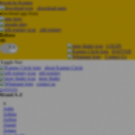
lewati ke Konten
download apps
download app from:
gift registry
Bahasa
ID
LOGIN
DAFTAR
Contact Us
Toggle Nav
about Kanmo Circle
gift registry
store finder
contact us
SAPITOTO
Brand A-Z
A
Addo
Adidas
Airfree
Alamii
Amara