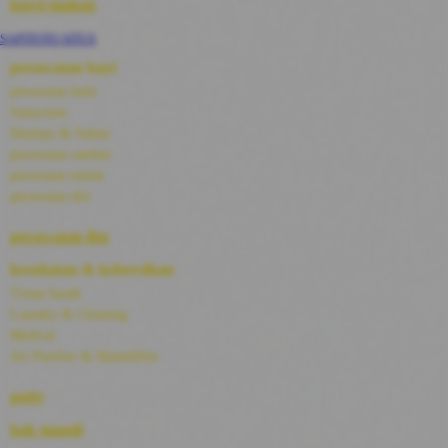
kursi makan
Playgro
Poled Global
SAPITOTO SITUS
Ponycycle
Puma
perawatan bayi
Pureats
perawatan kulit
Q
Sunscreen
QV Baby
Shampo & Sabun
R
perawatan rambut
Real Shades
Red Castle
perawatan mulut
Ribbon Madness
perawatan diri
S
togel online
perawatan ibu
Silver Cross
Simply Idea
kesehatan & kebersihan
Skip Hop
Tissue basah
Spectra
Laundry & Cleaning
Squishmallows
Starbooks
Medical
Stick-O
Air Purifier & Humidifier
Stokke
Sudocrem
potty
Sumimo
Sunnylife
bak mandi
bandar togel online