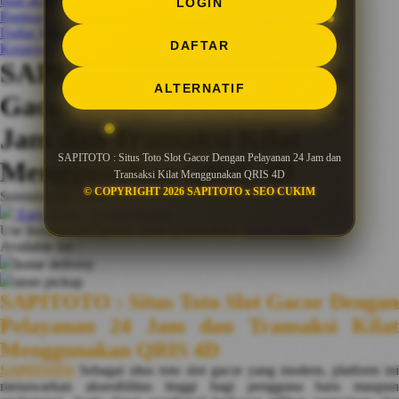
buat akun
LOGIN
59S
Bantuan
Daftar Keinginan
DAFTAR
Keranjang Saya
SAPITOTO : Situs Toto Slot
ALTERNATIF
Gacor Dengan Pelayanan 24
Jam dan Transaksi Kilat
SAPITOTO : Situs Toto Slot Gacor Dengan Pelayanan 24 Jam dan
Menggunakan QRIS 4D
Transaksi Kilat Menggunakan QRIS 4D
© COPYRIGHT 2026 SAPITOTO x SEO CUKIM
Serendah
Rp 5.000
Earn
5.000
-
50.000
Bonus
Use Installment Options from
.
togel online
Available for :
home delivery
store pickup
SAPITOTO : Situs Toto Slot Gacor Dengan
Pelayanan 24 Jam dan Transaksi Kilat
Menggunakan QRIS 4D
SAPITOTO
Sebagai situs toto slot gacor yang modern, platform ini
menawarkan aksesibilitas tinggi bagi pengguna baru maupun