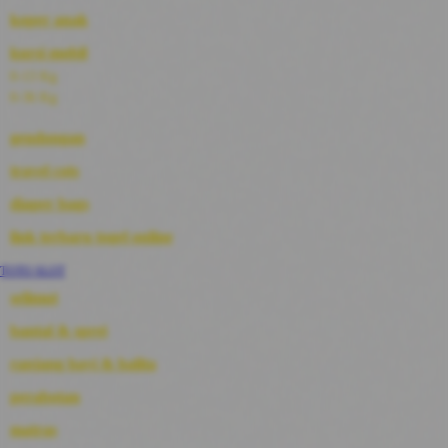
Interlac
koper anak
Ivenet
J
kursi mobil
Jack N Jill
0-13 Kg
Joie
Joolz
0-36 Kg
Jujube
K
gendongan
Kiddycuts
Kumon
travel cots
L
diaper bags
Leapfrog
Leclerc
link terbaru togel online
Lee Vierra
toto
TOTO SLOT
Little Bird Told Me
Little Miss Janis
selimut
London Taxi
bantal & sprei
Love To Dream
M
ranjang bayi & balita
Magformers
Mama's Choice
perabotan
Mamas&Papas
Mamaway
matras
Maxi Cosi