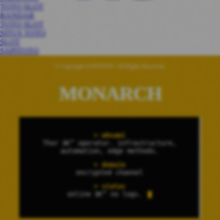
TOTO SLOT
BANDAR
TOTO SLOT
SITUS TOTO
SLOT
SAPITOTO
© Copyright SAPITOTO. All Rights Reserved.
MONARCH
> whoami
Thor â€” operator. infrastructure,
automation, edge methods.
> domain
encrypted channel
> status
online â€” no logs.