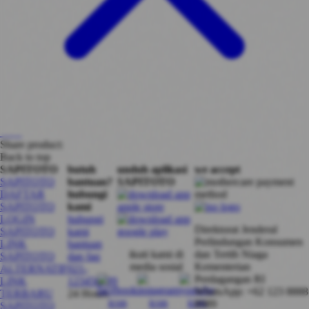
Share product:
Back to top
SAPITOTO
butuh
unduh aplikasi
we accept
SAPITOTO
bantuan?
SAPITOTO
DAFTAR
hubungi
SAPITOTO
kami
LOGIN
hubungi
Direktorat Jenderal
SAPITOTO
kami
Perlindungan Konsumen
LINK
bantuan
ikuti kami di
dan Tertib Niaga
SAPITOTO
dan faq
media sosial
Kementerian
ALTERNATIF
021-
Perdagangan RI
LINK
123456789
WhatsApp: +62 123 8888
TERBARU
24 Hours
8989
SAPITOTO