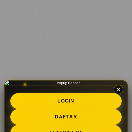
LOGIN
DAFTAR