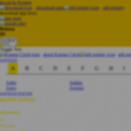
lewati ke Konten
download apps
gift registry
download app from:
Bahasa
ID
Toggle Nav
about Kanmo Circle
gift re
SAPITOTO
A
B
C
D
E
F
G
H
I
Addo
Adidas
Asics
Aveeno
SAPITOTO DAFTAR
produk terbaru
aksesoris
tas
kacamata