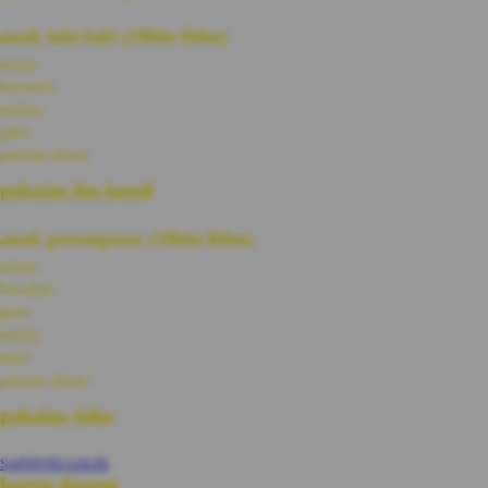
anak laki-laki (18bln-8thn)
atasan
bawahan
setelan
jaket
pakaian dalam
pakaian ibu hamil
anak perempuan (18bln-8thn)
atasan
bawahan
gaun
setelan
jaket
pakaian dalam
pakaian tidur
SAPITOTO LOGIN
kereta dorong