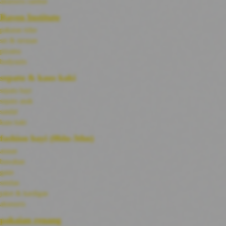
aksesoris rambut
Raven Institute
pakaian tidur
set & terusan
piyama
bodysuits
sepatu & kaus kaki
sepatu bayi
sepatu anak
sandal
kaus kaki
fashion bayi (0bln-3thn)
atasan
bawahan
gaun
setelan
jaket & kardigan
aksesoris
pakaian renang