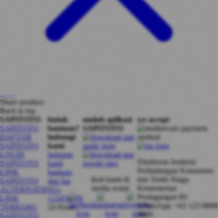
Share product:
Back to top
SAPITOTO
butuh
unduh aplikasi
we accept
SAPITOTO
bantuan?
SAPITOTO
DAFTAR
hubungi
SAPITOTO
kami
LOGIN
hubungi
Direktorat Jenderal
SAPITOTO
kami
Perlindungan Konsumen
LINK
bantuan
ikuti kami di
dan Tertib Niaga
SAPITOTO
dan faq
media sosial
Kementerian
ALTERNATIF
021-
Perdagangan RI
LINK
123456789
WhatsApp: +62 123 8888
TERBARU
24 Hours
8989
SAPITOTO