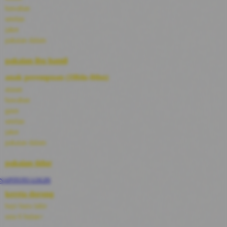
Ergobaby
bawahan
Expert Care
setelan
Ezyroller
jaket
F
Felt So Sweet
pakaian dalam
Fisher Price
Flipper
pakaian ibu hamil
Friends Of Sally
G
anak perempuan (18bln-8thn)
Gb
atasan
Geko
bawahan
Graco
gaun
Gund
setelan
H
Habbie
jaket
Haenim
pakaian dalam
Happy Horse
Happy Tummy
pakaian tidur
Hauck
Havaianas
SAPITOTO LOGIN
Hegen
kereta dorong
Hot Wheels
Hybrid
bayi baru lahir
I
usia 6 bulan+
Inlacta DHA