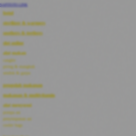
Megabloks
SAPITOTO LINK
toto togel
botol
MiDeer
Mimi & Lula
sterilizer & warmers
Mini Monkey
Moby
soothers & teethers
Momami
Mothercare
slot online
Mustela
My Buddy Tag
alat makan
My K
cangkir
N
piring & mangkuk
Naif
sendok & garpu
Nike
Nordic Natural
Nuby
pengolah makanan
Nuna
makanan & multivitamin
O
Oh Ma Grain
alat menyusui
Okiedog
pompa asi
P
Peachy
penyimpanan asi
Phil & Ted's
cooler bags
Philips Avent
Pigeon