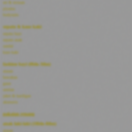
Bruder
set & terusan
Brush Baby
piyama
Buds Organics
bodysuits
Bugaboo
Buggygear
sepatu & kaus kaki
Bumkins
C
sepatu bayi
Cetaphil
sepatu anak
Chicco
sandal
Childlife
kaus kaki
Clevamama
Cocolatte
fashion bayi (0bln-3thn)
Cottonseeds
Cozy N Safe
atasan
Crane
bawahan
Cybex
gaun
D
setelan
Dae Organics
jaket & kardigan
Docare
Doona
aksesoris
Down To Earth
Drew
pakaian renang
Dr. Brown's
anak laki-laki (18bln-8thn)
E
ELC
atasan