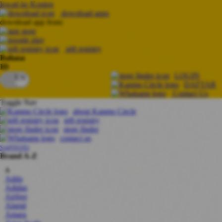
lewati ke Konten
download apps
download app from:
gift registry
Bahasa
ID
LOGIN
DAFTAR
Contact Us
Toggle Nav
about Kanmo Circle
gift registry
store finder
contact us
SAPITOTO
Brand A-Z
A
Addo
Adidas
Airfree
Alamii
Amara