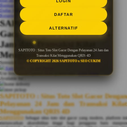
buat akun
LOGIN
59S
Bantuan
Daftar Keinginan
DAFTAR
Keranjang Saya
SAPITOTO : Situs Toto Slot
ALTERNATIF
Gacor Dengan Pelayanan 24
Jam dan Transaksi Kilat
SAPITOTO : Situs Toto Slot Gacor Dengan Pelayanan 24 Jam dan
Menggunakan QRIS 4D
Transaksi Kilat Menggunakan QRIS 4D
© COPYRIGHT 2026 SAPITOTO x SEO CUKIM
Serendah
Rp 5.000
Earn
5.000
-
50.000
Bonus
Use Installment Options from
.
togel online
Available for :
home delivery
store pickup
SAPITOTO : Situs Toto Slot Gacor Dengan
Pelayanan 24 Jam dan Transaksi Kilat
Menggunakan QRIS 4D
SAPITOTO
Sebagai situs toto slot gacor yang modern, platform ini
menawarkan aksesibilitas tinggi bagi pengguna baru maupun