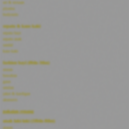
Bruder
set & terusan
Brush Baby
piyama
Buds Organics
bodysuits
Bugaboo
Buggygear
sepatu & kaus kaki
Bumkins
C
sepatu bayi
Cetaphil
sepatu anak
Chicco
sandal
Childlife
kaus kaki
Clevamama
Cocolatte
fashion bayi (0bln-3thn)
Cottonseeds
Cozy N Safe
atasan
Crane
bawahan
Cybex
gaun
D
setelan
Dae Organics
jaket & kardigan
Docare
Doona
aksesoris
Down To Earth
Drew
pakaian renang
Dr. Brown's
anak laki-laki (18bln-8thn)
E
ELC
atasan