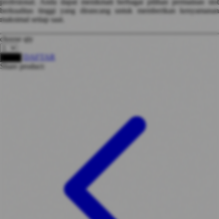
profesional. Anda dapat menikmati berbagai pilihan permainan slot
berkualitas tinggi yang dirancang untuk memberikan kenyamanan
maksimal setiap saat.
choose qty
DAFTAR
LOGIN
Share product: