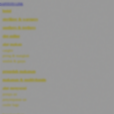
Megabloks
SAPITOTO LINK
toto togel
botol
MiDeer
Mimi & Lula
sterilizer & warmers
Mini Monkey
Moby
soothers & teethers
Momami
Mothercare
slot online
Mustela
My Buddy Tag
alat makan
My K
cangkir
N
piring & mangkuk
Naif
sendok & garpu
Nike
Nordic Natural
Nuby
pengolah makanan
Nuna
makanan & multivitamin
O
Oh Ma Grain
alat menyusui
Okiedog
pompa asi
P
Peachy
penyimpanan asi
Phil & Ted's
cooler bags
Philips Avent
Pigeon