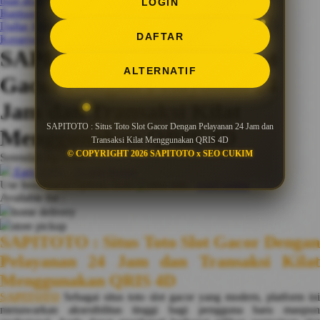
buat akun
LOGIN
59S
Bantuan
Daftar Keinginan
DAFTAR
Keranjang Saya
SAPITOTO : Situs Toto Slot
ALTERNATIF
Gacor Dengan Pelayanan 24
Jam dan Transaksi Kilat
SAPITOTO : Situs Toto Slot Gacor Dengan Pelayanan 24 Jam dan
Menggunakan QRIS 4D
Transaksi Kilat Menggunakan QRIS 4D
© COPYRIGHT 2026 SAPITOTO x SEO CUKIM
Serendah
Rp 5.000
Earn
5.000
-
50.000
Bonus
Use Installment Options from
.
togel online
Available for :
home delivery
store pickup
SAPITOTO : Situs Toto Slot Gacor Dengan
Pelayanan 24 Jam dan Transaksi Kilat
Menggunakan QRIS 4D
SAPITOTO
Sebagai situs toto slot gacor yang modern, platform ini
menawarkan aksesibilitas tinggi bagi pengguna baru maupun