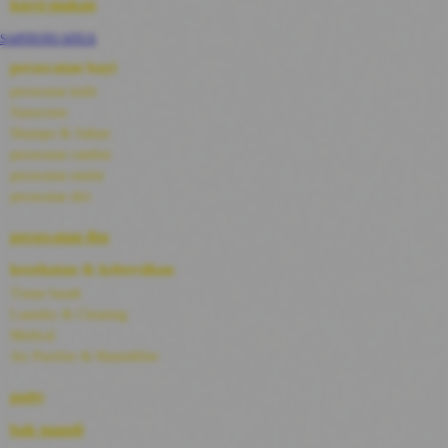
kursi makan
Playgro
Poled Global
SAPITOTO SITUS
Ponycycle
Puma
perawatan bayi
Pureats
perawatan kulit
Q
Sunscreen
QV Baby
Shampo & Sabun
R
perawatan rambut
Real Shades
Red Castle
perawatan mulut
Ribbon Madness
perawatan diri
S
togel online
perawatan ibu
Silver Cross
Simply Idea
kesehatan & kebersihan
Skip Hop
Tissue basah
Spectra
Laundry & Cleaning
Squishmallows
Starbooks
Medical
Stick-O
Air Purifier & Humidifier
Stokke
Sudocrem
potty
Sumimo
Sunnylife
bak mandi
bandar togel online