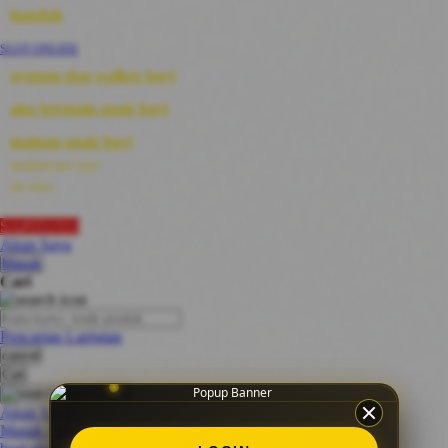
Swimava
handuk
T
SLOT ONLINE
Tommee Tippee
Trunki
ayunan dan walker bayi
Tutti Bambini
Twistshake
alas bermain anak bayi
TY Toys
mainan anak bayi
U
mothercare toys
V
elc toys
Veja
Vitaflow
SAPITOTO
Vtech
Akun Saya
W
Masuk
Waterland
Cari
Wellness
X
Xootz
Pencarian Lanjutan
Y
cancel
situs toto
Cari
Z
Zaxy
cancel
Zoggs
Akun Saya
Masuk / buat akun
0-9
4Moms