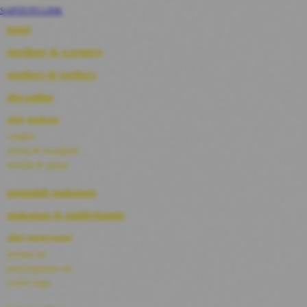
Megabloks
SAPITOTO LINK
toto togel
botol
MiDeer
Mimi & Lula
sterilizer & warmers
Mini Monkey
Moby
soothers & teethers
Momami
Mothercare
slot online
Mustela
My Buddy Tag
alat makan
My K
cangkir
N
piring & mangkuk
Naif
sendok & garpu
Nike
Nordic Natural
Nuby
pengolah makanan
Nuna
makanan & multivitamin
O
Oh Ma Grain
alat menyusui
Okiedog
pompa asi
P
Peachy
penyimpanan asi
Phil & Ted's
cooler bags
Philips Avent
Pigeon