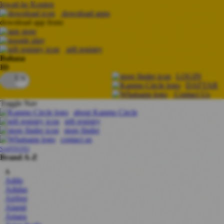
lewati ke Konten
download apps
download app from:
gift registry
Bahasa
ID
LOGIN
DAFTAR
Contact Us
Toggle Nav
about Kanmo Circle
gift registry
store finder
contact us
SAPITOTO
Brand A-Z
A
Addo
Adidas
Airfree
Alamii
Amara