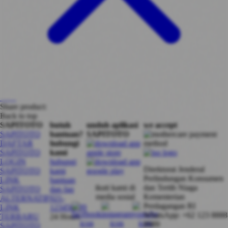
Share product:
Back to top
SAPITOTO
butuh
unduh aplikasi
we accept
SAPITOTO
bantuan?
SAPITOTO
DAFTAR
hubungi
SAPITOTO
kami
LOGIN
hubungi
Direktorat Jenderal
SAPITOTO
kami
Perlindungan Konsumen
LINK
bantuan
ikuti kami di
dan Tertib Niaga
SAPITOTO
dan faq
media sosial
Kementerian
ALTERNATIF
021-
Perdagangan RI
LINK
123456789
WhatsApp: +62 123 8888
TERBARU
24 Hours
8989
SAPITOTO