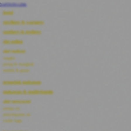
Megabloks
SAPITOTO LINK
toto togel
botol
MiDeer
Mimi & Lula
sterilizer & warmers
Mini Monkey
Moby
soothers & teethers
Momami
Mothercare
slot online
Mustela
My Buddy Tag
alat makan
My K
cangkir
N
piring & mangkuk
Naif
sendok & garpu
Nike
Nordic Natural
Nuby
pengolah makanan
Nuna
makanan & multivitamin
O
Oh Ma Grain
alat menyusui
Okiedog
pompa asi
P
Peachy
penyimpanan asi
Phil & Ted's
cooler bags
Philips Avent
Pigeon