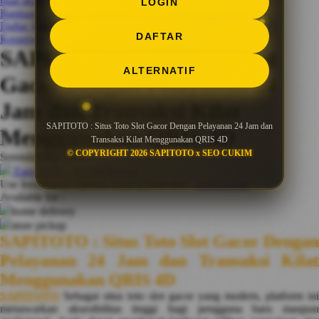
buat akun
LOGIN
59S
Bantuan
Daftar Keinginan
DAFTAR
Keranjang Saya
SAPITOTO : Situs Toto Slot
ALTERNATIF
Gacor Dengan Pelayanan 24
Jam dan Transaksi Kilat
SAPITOTO : Situs Toto Slot Gacor Dengan Pelayanan 24 Jam dan
Menggunakan QRIS 4D
Transaksi Kilat Menggunakan QRIS 4D
© COPYRIGHT 2026 SAPITOTO x SEO CUKIM
Serendah
Rp 5.000
Earn
5.000
-
50.000
Bonus
Use Installment Options from
.
togel online
Available for :
home delivery
store pickup
SAPITOTO : Situs Toto Slot Gacor Dengan
Pelayanan 24 Jam dan Transaksi Kilat
Menggunakan QRIS 4D
SAPITOTO
Sebagai situs toto slot gacor yang modern, platform ini
menawarkan aksesibilitas tinggi bagi pengguna baru maupun