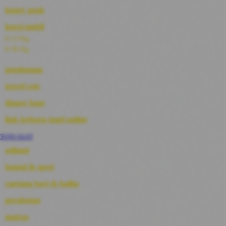
Interlac
koper anak
Ivenet
J
kursi mobil
Jack N Jill
0-13 Kg
Joie
Joolz
0-36 Kg
Jujube
K
gendongan
Kiddycuts
Kumon
travel cots
L
diaper bags
Leapfrog
Leclerc
link terbaru togel online
Lee Vierra
toto
TOTO SLOT
Little Bird Told Me
Little Miss Janis
selimut
London Taxi
bantal & sprei
Love To Dream
M
ranjang bayi & balita
Magformers
Mama's Choice
perabotan
Mamas&Papas
Mamaway
matras
Maxi Cosi