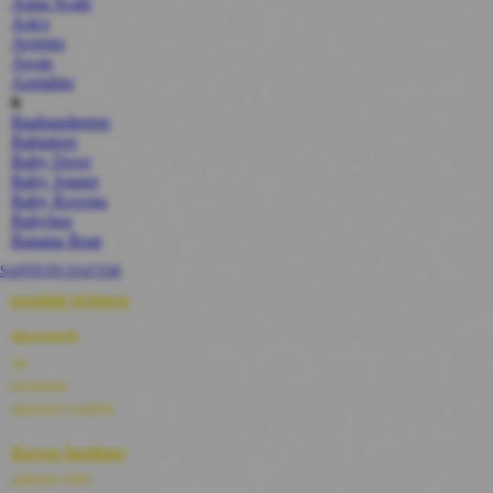
Aqua Scale
Asics
Aveeno
Awan
Azetabio
B
Baabaasheepz
Babiators
Baby Dove
Baby Jogger
Baby Rovega
Babybee
Banana Boat
Banz
SAPITOTO DAFTAR
Barbie
Beaba
produk terbaru
Beauty Barn
aksesoris
Bio Oil
Biolane
tas
Bite Fighters
kacamata
Bizzi Growin
aksesoris rambut
Blackmores
Blooming Marvellous
Raven Institute
Bonnels
Bravado
pakaian tidur