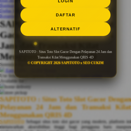
buat akun
LOGIN
59S
Bantuan
Daftar Keinginan
DAFTAR
Keranjang Saya
SAPITOTO : Situs Toto Slot
ALTERNATIF
Gacor Dengan Pelayanan 24
Jam dan Transaksi Kilat
SAPITOTO : Situs Toto Slot Gacor Dengan Pelayanan 24 Jam dan
Menggunakan QRIS 4D
Transaksi Kilat Menggunakan QRIS 4D
© COPYRIGHT 2026 SAPITOTO x SEO CUKIM
Serendah
Rp 5.000
Earn
5.000
-
50.000
Bonus
Use Installment Options from
.
togel online
Available for :
home delivery
store pickup
SAPITOTO : Situs Toto Slot Gacor Dengan
Pelayanan 24 Jam dan Transaksi Kilat
Menggunakan QRIS 4D
SAPITOTO
Sebagai situs toto slot gacor yang modern, platform ini
menawarkan aksesibilitas tinggi bagi pengguna baru maupun