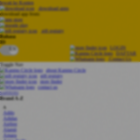
lewati ke Konten
download apps
download app from:
gift registry
Bahasa
ID
LOGIN
DAFTAR
Contact Us
Toggle Nav
about Kanmo Circle
gift registry
store finder
contact us
SAPITOTO
Brand A-Z
A
Addo
Adidas
Airfree
Alamii
Amara