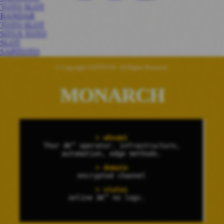
TOTO SLOT
BANDAR
TOTO SLOT
SITUS TOTO
SLOT
SAPITOTO
© Copyright SAPITOTO. All Rights Reserved.
MONARCH
> whoami
Thor â€” operator. infrastructure,
automation, edge methods.
> domain
encrypted channel
> status
online â€” no logs.