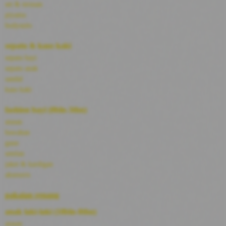
Bruder
set & terusan
Brush Baby
piyama
Buds Organics
bodysuits
Bugaboo
Buggygear
sepatu & kaus kaki
Bumkins
C
sepatu bayi
Cetaphil
sepatu anak
Chicco
sandal
Childlife
kaus kaki
Clevamama
Cocolatte
fashion bayi (0bln-3thn)
Cottonseeds
Cozy N Safe
atasan
Crane
bawahan
Cybex
gaun
D
setelan
Dae Organics
jaket & kardigan
Docare
Doona
aksesoris
Down To Earth
Drew
pakaian renang
Dr. Brown's
anak laki-laki (18bln-8thn)
E
ELC
atasan