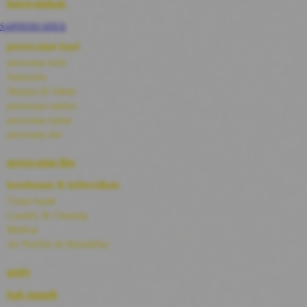
kursi makan
Playgro
Poled Global
SAPITOTO SITUS
Ponycycle
Puma
perawatan bayi
Pureats
perawatan kulit
Q
Sunscreen
QV Baby
Shampo & Sabun
R
perawatan rambut
Real Shades
Red Castle
perawatan mulut
Ribbon Madness
perawatan diri
S
togel online
perawatan ibu
Silver Cross
Simply Idea
kesehatan & kebersihan
Skip Hop
Tissue basah
Spectra
Laundry & Cleaning
Squishmallows
Starbooks
Medical
Stick-O
Air Purifier & Humidifier
Stokke
Sudocrem
potty
Sumimo
Sunnylife
bak mandi
bandar togel online