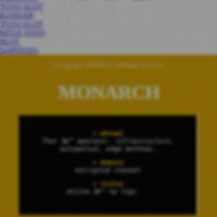
TOTO SLOT
BANDAR
TOTO SLOT
SITUS TOTO
SLOT
SAPITOTO
© Copyright SAPITOTO. All Rights Reserved.
MONARCH
> whoami
Thor â€” operator. infrastructure,
automation, edge methods.
> domain
encrypted channel
> status
online â€” no logs.