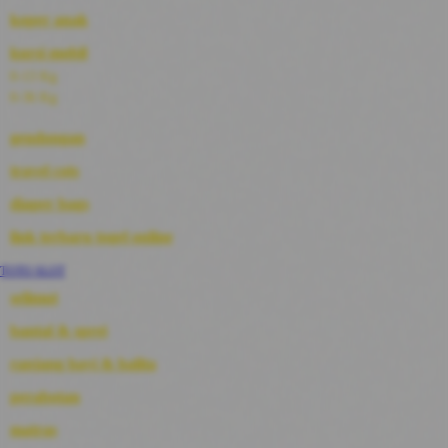
Interlac
koper anak
Ivenet
J
kursi mobil
Jack N Jill
0-13 Kg
Joie
Joolz
0-36 Kg
Jujube
K
gendongan
Kiddycuts
Kumon
travel cots
L
diaper bags
Leapfrog
Leclerc
link terbaru togel online
Lee Vierra
toto
TOTO SLOT
Little Bird Told Me
Little Miss Janis
selimut
London Taxi
bantal & sprei
Love To Dream
M
ranjang bayi & balita
Magformers
Mama's Choice
perabotan
Mamas&Papas
Mamaway
matras
Maxi Cosi