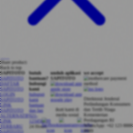
Share product:
Back to top
SAPITOTO
butuh
unduh aplikasi
we accept
SAPITOTO
bantuan?
SAPITOTO
DAFTAR
hubungi
SAPITOTO
kami
LOGIN
hubungi
Direktorat Jenderal
SAPITOTO
kami
Perlindungan Konsumen
LINK
bantuan
ikuti kami di
dan Tertib Niaga
SAPITOTO
dan faq
media sosial
Kementerian
ALTERNATIF
021-
Perdagangan RI
LINK
123456789
WhatsApp: +62 123 8888
TERBARU
24 Hours
8989
SAPITOTO