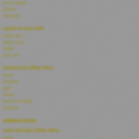
Bruder
set & terusan
Brush Baby
piyama
Buds Organics
bodysuits
Bugaboo
Buggygear
sepatu & kaus kaki
Bumkins
C
sepatu bayi
Cetaphil
sepatu anak
Chicco
sandal
Childlife
kaus kaki
Clevamama
Cocolatte
fashion bayi (0bln-3thn)
Cottonseeds
Cozy N Safe
atasan
Crane
bawahan
Cybex
gaun
D
setelan
Dae Organics
jaket & kardigan
Docare
Doona
aksesoris
Down To Earth
Drew
pakaian renang
Dr. Brown's
anak laki-laki (18bln-8thn)
E
ELC
atasan