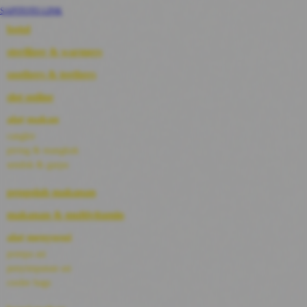
Megabloks
SAPITOTO LINK
toto togel
botol
MiDeer
Mimi & Lula
sterilizer & warmers
Mini Monkey
Moby
soothers & teethers
Momami
Mothercare
slot online
Mustela
My Buddy Tag
alat makan
My K
cangkir
N
piring & mangkuk
Naif
sendok & garpu
Nike
Nordic Natural
Nuby
pengolah makanan
Nuna
makanan & multivitamin
O
Oh Ma Grain
alat menyusui
Okiedog
pompa asi
P
Peachy
penyimpanan asi
Phil & Ted's
cooler bags
Philips Avent
Pigeon