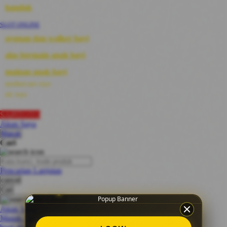
Swimava
handuk
T
SLOT ONLINE
Tommee Tippee
Trunki
ayunan dan walker bayi
Tutti Bambini
Twistshake
alas bermain anak bayi
TY Toys
mainan anak bayi
U
mothercare toys
V
elc toys
Veja
Vitaflow
SAPITOTO
Vtech
Akun Saya
W
Masuk
Waterland
Cari
Wellness
X
Xootz
Pencarian Lanjutan
Y
cancel
situs toto
Cari
Z
Zaxy
cancel
Zoggs
Akun Saya
Masuk / buat akun
0-9
4Moms